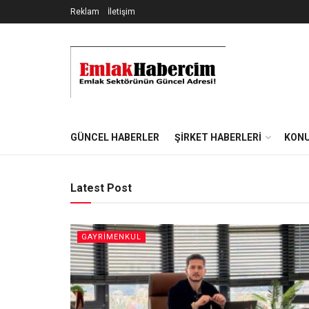
Reklam
İletişim
EmlakHaber
GÜNCEL HABERLER
ŞIRKET HABERLERI
KONU
Latest Post
GAYRIMENKUL