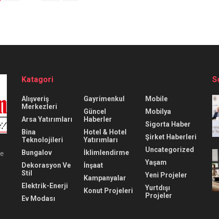
Katagori
S
Alışveriş
Gayrimenkul
Mobile
Merkezleri
Güncel
Mobilya
Arsa Yatırımları
Haberler
Sigorta Haber
Bina
Hotel & Hotel
Şirket Haberleri
Teknolojileri
Yatırımları
Uncategorized
Bungalov
İklimlendirme
ve
Yaşam
Dekorasyon Ve
İnşaat
Stil
Yeni Projeler
Kampanyalar
Elektrik-Enerji
Yurtdışı
Konut Projeleri
Projeler
Ev Modası