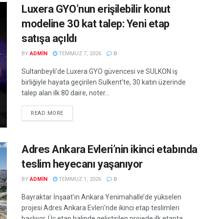
Luxera GYO’nun erişilebilir konut
modeline 30 kat talep: Yeni etap
satışa açıldı
BY
ADMIN
TEMMUZ 7, 2026
0
Sultanbeyli’de Luxera GYO güvencesi ve SULKON iş
birliğiyle hayata geçirilen Sulkent’te, 30 katın üzerinde
talep alan ilk 80 daire, noter...
READ MORE
Adres Ankara Evleri’nin ikinci etabında
teslim heyecanı yaşanıyor
BY
ADMIN
TEMMUZ 1, 2026
0
Bayraktar İnşaat’ın Ankara Yenimahalle’de yükselen
projesi Adres Ankara Evleri'nde ikinci etap teslimleri
başlıyor. Üç etap halinde geliştirilen projede ilk etapta...