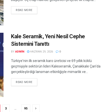
READ MORE
Kale Seramik, Yeni Nesil Cephe
Sistemini Tanıttı
BY
ADMIN
HAZIRAN 29, 2026
0
Türkiye'nin ilk seramik karo üreticisi ve 69 yıllık köklü
geçmişiyle sektörün lideri Kaleseramik, Çanakkale Çan'da
gerçekleştirdiği lansman etkinliğiyle mimarlık ve...
READ MORE
3
…
95