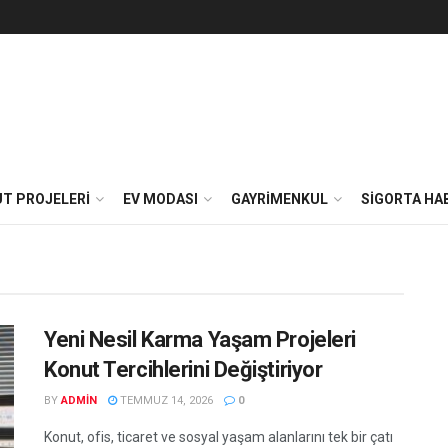
cim.com
T PROJELERI
EV MODASI
GAYRIMENKUL
SIGORTA HA
Yeni Nesil Karma Yaşam Projeleri
Konut Tercihlerini Değiştiriyor
BY
ADMIN
TEMMUZ 14, 2026
0
Konut, ofis, ticaret ve sosyal yaşam alanlarını tek bir çatı