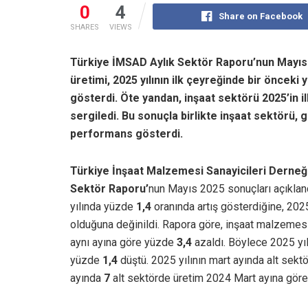
0
4
Share on Facebook
SHARES
VIEWS
Türkiye İMSAD Aylık Sektör Raporu’nun Mayıs
üretimi,
2025 yılının ilk çeyreğinde bir önceki
gösterdi. Öte yandan, inşaat sektörü 2025’in 
sergiledi. Bu sonuçla birlikte inşaat sektörü,
performans gösterdi.
Türkiye İnşaat Malzemesi Sanayicileri Derne
Sektör Raporu’
nun Mayıs 2025 sonuçları açıklan
yılında yüzde
1,4
oranında artış gösterdiğine, 2025
olduğuna değinildi. Rapora göre, inşaat malzemesi s
aynı ayına göre yüzde
3,4
azaldı. Böylece 2025 yılı
yüzde
1,4
düştü. 2025 yılının mart ayında alt sek
ayında
7
alt sektörde üretim 2024 Mart ayına göre