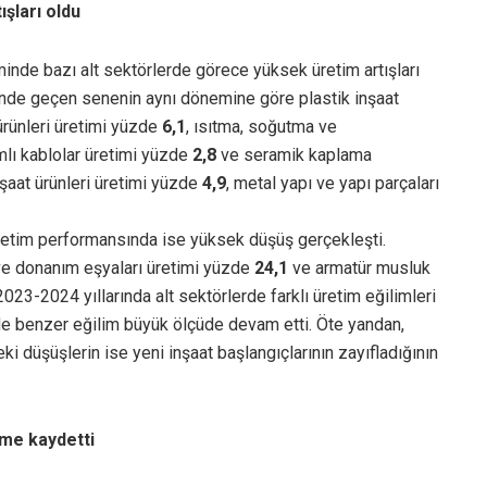
şları oldu
de bazı alt sektörlerde görece yüksek üretim artışları
inde geçen senenin aynı dönemine göre plastik inşaat
 ürünleri üretimi yüzde
6,1
, ısıtma, soğutma ve
ımlı kablolar üretimi yüzde
2,8
ve seramik kaplama
nşaat ürünleri üretimi yüzde
4,9
, metal yapı ve yapı parçaları
retim performansında ise yüksek düşüş gerçekleşti.
t ve donanım eşyaları üretimi yüzde
24,1
ve armatür musluk
023-2024 yıllarında alt sektörlerde farklı üretim eğilimleri
 de benzer eğilim büyük ölçüde devam etti. Öte yandan,
ki düşüşlerin ise yeni inşaat başlangıçlarının zayıfladığının
üme kaydetti