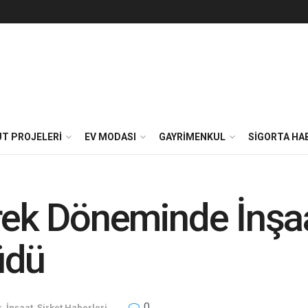
T PROJELERI
EV MODASI
GAYRIMENKUL
SIGORTA HA
yrek Döneminde İnşa
üdü
0
r
,
İnşaat
,
Şirket Haberleri