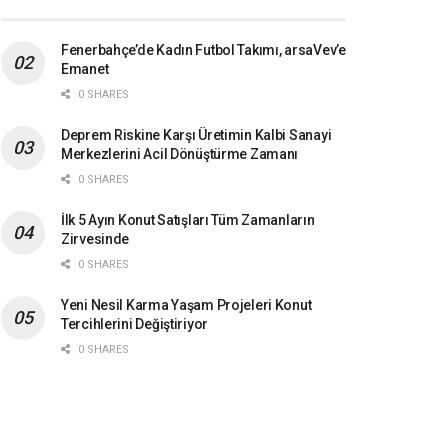
Fenerbahçe’de Kadın Futbol Takımı, arsaVev’e
Emanet
0 SHARES
Deprem Riskine Karşı Üretimin Kalbi Sanayi
Merkezlerini Acil Dönüştürme Zamanı
0 SHARES
İlk 5 Ayın Konut Satışları Tüm Zamanların
Zirvesinde
0 SHARES
Yeni Nesil Karma Yaşam Projeleri Konut
Tercihlerini Değiştiriyor
0 SHARES