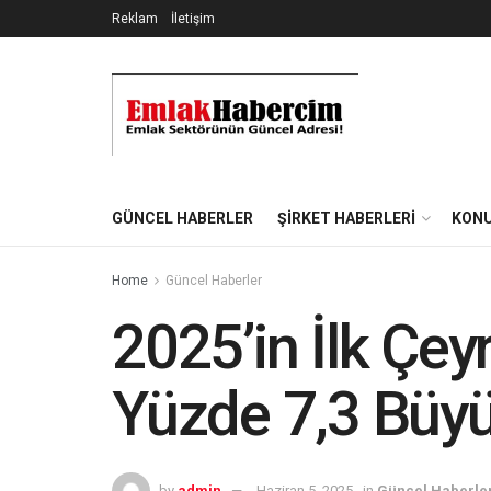
Reklam
İletişim
GÜNCEL HABERLER
ŞIRKET HABERLERI
KONU
Home
Güncel Haberler
2025’in İlk Çe
Yüzde 7,3 Büy
by
admin
Haziran 5, 2025
in
Güncel Haberle