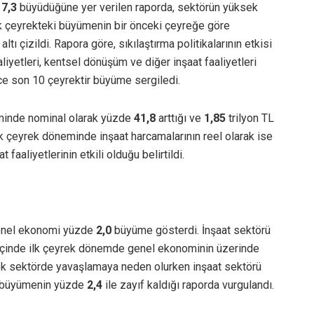
e
7,3
büyüdüğüne yer verilen raporda, sektörün yüksek
k çeyrekteki büyümenin bir önceki çeyreğe göre
tı çizildi. Rapora göre, sıkılaştırma politikalarının etkisi
liyetleri, kentsel dönüşüm ve diğer inşaat faaliyetleri
ce son 10 çeyrektir büyüme sergiledi.
neminde nominal olarak yüzde
41,8
arttığı ve
1,85
trilyon TL
ilk çeyrek döneminde inşaat harcamalarının reel olarak ise
faaliyetlerinin etkili olduğu belirtildi.
genel ekonomi yüzde
2,0
büyüme gösterdi. İnşaat sektörü
 içinde ilk çeyrek dönemde genel ekonominin üzerinde
rçok sektörde yavaşlamaya neden olurken inşaat sektörü
se büyümenin yüzde
2,4
ile zayıf kaldığı raporda vurgulandı.