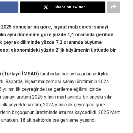
Share on Twitter
 2025 sonuçlarına göre,
inşaat malzemesi sanayi
 yılın aynı dönemine göre yüzde 1,4 oranında gerilme
ilk çeyrek diliminde yüzde 7,3 oranında büyüme
 genel ekonomideki yüzde 2’lik büyümenin üstünde bir
ği (Türkiye İMSAD)
tarafından her ay hazırlanan
Aylık
dı. Raporda, inşaat malzemesi sanayi üretiminin 2024
 yılının ilk çeyreğinde ise gerileme eğilimi içinde
anayi üretimi 2025 yılının mart ayında, bir önceki yılın
 ilk çeyrekte üretim, 2024 yılının ilk çeyreğine göre
törlerin birçoğunun üretiminde azalma kaydedildi. 2025 Mart
 artarken,
16
alt sektörde ise gerileme yaşandı.