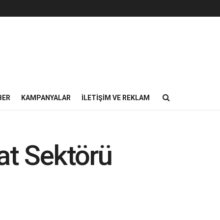
BER
KAMPANYALAR
İLETIŞIM VE REKLAM
at Sektörü