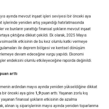
ıs ayında mevcut inşaat işleri seviyesi bir önceki aya
t işlerinde yeniden artış yaşandığı hatırlatmasında
er ve bunların yarattığı finansal şokların mevcut inşaat
ortaya çıktığına dikkat çekildi. Ek olarak, 2025 Mayıs
Mevsimsellik etkisinin de bu kez olumlu katkı vermeye
 uygulamaları ile deprem bölgesi ve kentsel dönüşüm
elirlemeye devam edeceğine vurgu yapıldı. Ekonomi
 işler endeksini olumlu etkileyeceğine raporda değinildi.
 puan arttı
rilemenin ardından mayıs ayında yeniden yükseldiğine dikkat
da bir önceki aya göre
1,9
puan arttı. Yaşanan zorlu kış
n yaşanan finansal şokların etkisinin de azalma
ak, alınan iş siparişlerinin mayıs ayında yeniden toparlanma