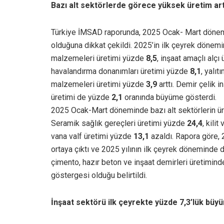
Bazı alt sektörlerde görece yüksek üretim artı
Türkiye İMSAD raporunda, 2025 Ocak- Mart dönemin
olduğuna dikkat çekildi. 2025’in ilk çeyrek dönem
malzemeleri üretimi yüzde
8,5
, inşaat amaçlı alçı
havalandırma donanımları üretimi yüzde
8,1
, yalıt
malzemeleri üretimi yüzde
3,9
arttı. Demir çelik i
üretimi de yüzde
2,1
oranında büyüme gösterdi.
2025 Ocak-Mart döneminde bazı alt sektörlerin ü
Seramik sağlık gereçleri üretimi yüzde
24,4
, kili
vana valf üretimi yüzde
13,1
azaldı. Rapora göre, 2
ortaya çıktı ve 2025 yılının ilk çeyrek döneminde
çimento, hazır beton ve inşaat demirleri üretiminde
göstergesi olduğu belirtildi.
İnşaat sektörü ilk çeyrekte yüzde 7,3’lük büy