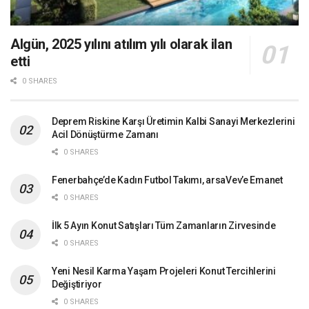
Algün, 2025 yılını atılım yılı olarak ilan
etti
0 SHARES
Deprem Riskine Karşı Üretimin Kalbi Sanayi Merkezlerini
Acil Dönüştürme Zamanı
0 SHARES
Fenerbahçe’de Kadın Futbol Takımı, arsaVev’e Emanet
0 SHARES
İlk 5 Ayın Konut Satışları Tüm Zamanların Zirvesinde
0 SHARES
Yeni Nesil Karma Yaşam Projeleri Konut Tercihlerini
Değiştiriyor
0 SHARES