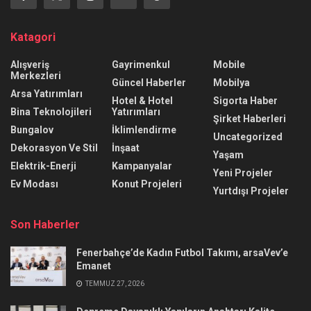
Katagori
Alışveriş
Gayrimenkul
Mobile
Merkezleri
Güncel Haberler
Mobilya
Arsa Yatırımları
Hotel & Hotel
Sigorta Haber
Bina Teknolojileri
Yatırımları
Şirket Haberleri
Bungalov
İklimlendirme
Uncategorized
Dekorasyon Ve Stil
İnşaat
Yaşam
Elektrik-Enerji
Kampanyalar
Yeni Projeler
Ev Modası
Konut Projeleri
Yurtdışı Projeler
Son Haberler
Fenerbahçe’de Kadın Futbol Takımı, arsaVev’e
Emanet
TEMMUZ 27, 2026