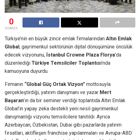
0
SHARES
Türkiye’nin en büyük zincir emlak firmalarından
Altın Emlak
Global
, gayrimenkul sektörünün dijital dönüşümüne öncülük
edecek vizyonunu,
İstanbul Crowne Plaza Florya
’da
düzenlediği
Türkiye Temsilciler Toplantısı
’nda
kamuoyuna duyurdu.
Firmanın
“Global Güç Ortak Vizyon”
mottosuyla
gerçekleştirdiği, yatırım danışmanı ve yazar
Mert
Başaran
’ın da bir seminer verdiği toplantıda Altın Emlak
Global’in yapay zeka destekli yeni nesil gayrimenkul
danışmanlığı vizyonu temsilcilere tanıtıldı. Ayrıca
Azerbaycan, Özbekistan, Dubai gibi pazarlarda yatırım
fırsatları, aktifleşen franchise yapılanmaları ve Avrupa-ABD