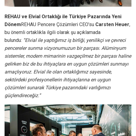
REHAU ve Elvial Ortaklığı ile Türkiye Pazarında Yeni
Dönem
REHAU Pencere Çözümleri CEO’su
Carsten Heuer
,
bu önemli ortaklıkla ilgili olarak şu açıklamada
bulundu:
“
Elvial ile yaptığımız iş birliği, yenilikçi ve çevreci
pencereler sunma vizyonumuzun bir parçası. Alüminyum
sistemler, modern mimarinin vazgeçilmez bir parçası haline
gelirken biz de bu ihtiyaçlara en
u
ygu
n
çözümleri sunmayı
amaçlıyoruz.
Elvial ile olan ortaklığımız sayesinde,
sektördeki profesyonellerin ihtiyaçlarına en uygun
çözümleri sunarak Türkiye pazarındaki varlığımızı
güçlendireceğiz.”