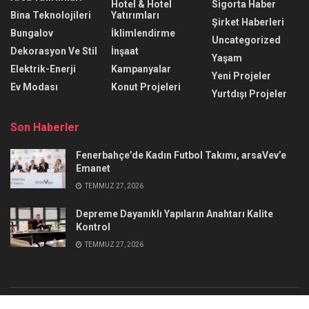
Hotel & Hotel
Sigorta Haber
Bina Teknolojileri
Yatırımları
Şirket Haberleri
Bungalov
İklimlendirme
Uncategorized
Dekorasyon Ve Stil
İnşaat
Yaşam
Elektrik-Enerji
Kampanyalar
Yeni Projeler
Ev Modası
Konut Projeleri
Yurtdışı Projeler
Son Haberler
Fenerbahçe’de Kadın Futbol Takımı, arsaVev’e
Emanet
TEMMUZ 27, 2026
Depreme Dayanıklı Yapıların Anahtarı Kalite
Kontrol
TEMMUZ 27, 2026