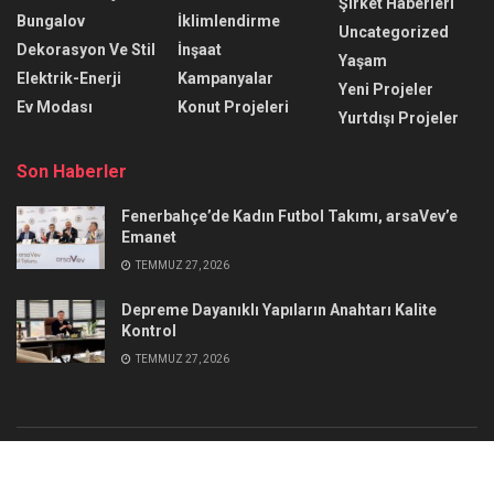
Şirket Haberleri
Bungalov
İklimlendirme
Uncategorized
Dekorasyon Ve Stil
İnşaat
Yaşam
Elektrik-Enerji
Kampanyalar
Yeni Projeler
Ev Modası
Konut Projeleri
Yurtdışı Projeler
Son Haberler
Fenerbahçe’de Kadın Futbol Takımı, arsaVev’e
Emanet
TEMMUZ 27, 2026
Depreme Dayanıklı Yapıların Anahtarı Kalite
Kontrol
TEMMUZ 27, 2026
Reklam
İletişim