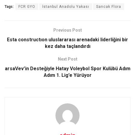
Tags:
FCR GYO
İstanbul Anadolu Yakası
Sancak Flora
Previous Post
Esta constructıon uluslararası arenadaki liderliğini bir
kez daha taçlandırdı
Next Post
arsaVev’in Desteğiyle Hatay Voleybol Spor Kulübü Adım
Adım 1. Lig’e Yürüyor