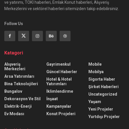
ve yatırımı, TOKİ haberleri, Emlak Konut haberleri, Alışveriş
Merkezlerini ve sektörel haberleri sitemizden takip edebilirsiniz.
Follow Us
Katagori
Alışveriş
Gayrimenkul
Mobile
Merkezleri
Güncel Haberler
Mobilya
Arsa Yatırımları
Hotel & Hotel
Sigorta Haber
Bina Teknolojileri
Yatırımları
Şirket Haberleri
Bungalov
İklimlendirme
Uncategorized
Dekorasyon Ve Stil
İnşaat
Yaşam
Elektrik-Enerji
Kampanyalar
Yeni Projeler
Ev Modası
Konut Projeleri
Yurtdışı Projeler