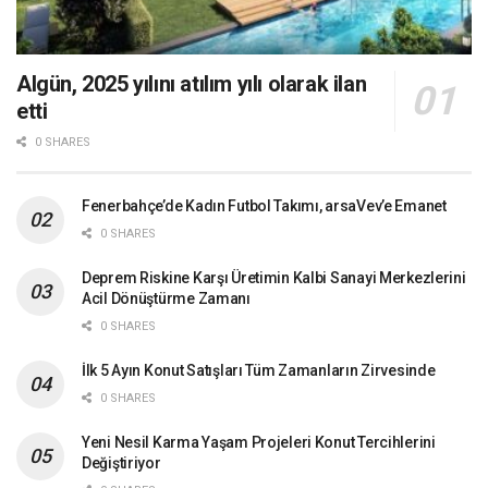
Algün, 2025 yılını atılım yılı olarak ilan
etti
0 SHARES
Fenerbahçe’de Kadın Futbol Takımı, arsaVev’e Emanet
0 SHARES
Deprem Riskine Karşı Üretimin Kalbi Sanayi Merkezlerini
Acil Dönüştürme Zamanı
0 SHARES
İlk 5 Ayın Konut Satışları Tüm Zamanların Zirvesinde
0 SHARES
Yeni Nesil Karma Yaşam Projeleri Konut Tercihlerini
Değiştiriyor