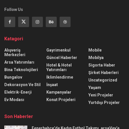
Follow Us
Katagori
Alışveriş
Gayrimenkul
Mobile
Merkezleri
Güncel Haberler
Mobilya
Arsa Yatırımları
Hotel & Hotel
Sigorta Haber
Bina Teknolojileri
Yatırımları
Şirket Haberleri
Bungalov
İklimlendirme
Uncategorized
Dekorasyon Ve Stil
İnşaat
Yaşam
Elektrik-Enerji
Kampanyalar
Yeni Projeler
Ev Modası
Konut Projeleri
Yurtdışı Projeler
Son Haberler
Fenerbahçe’de Kadın Futbol Takımı, arsaVev’e