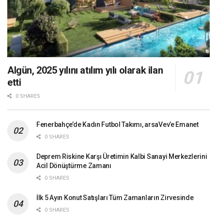
Algün, 2025 yılını atılım yılı olarak ilan
etti
0 SHARES
Fenerbahçe’de Kadın Futbol Takımı, arsaVev’e Emanet
0 SHARES
Deprem Riskine Karşı Üretimin Kalbi Sanayi Merkezlerini
Acil Dönüştürme Zamanı
0 SHARES
İlk 5 Ayın Konut Satışları Tüm Zamanların Zirvesinde
0 SHARES