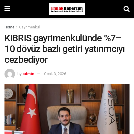
Home
Gayrimenkul
KIBRIS gayrimenkulünde %7–
10 dövüz bazlı getiri yatırımcıyı
cezbediyor
by
admin
Ocak 3, 2026