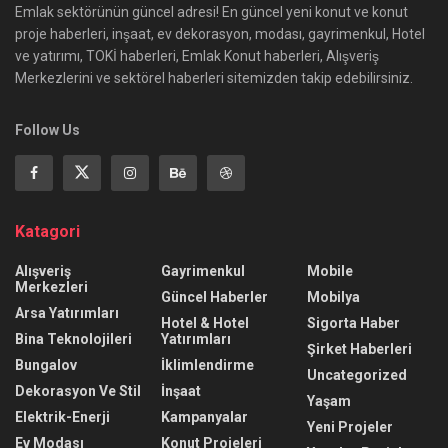
Emlak sektörünün güncel adresi! En güncel yeni konut ve konut
proje haberleri, inşaat, ev dekorasyon, modası, gayrimenkul, Hotel
ve yatırımı, TOKİ haberleri, Emlak Konut haberleri, Alışveriş
Merkezlerini ve sektörel haberleri sitemizden takip edebilirsiniz.
Follow Us
Katagori
Alışveriş
Gayrimenkul
Mobile
Merkezleri
Güncel Haberler
Mobilya
Arsa Yatırımları
Hotel & Hotel
Sigorta Haber
Bina Teknolojileri
Yatırımları
Şirket Haberleri
Bungalov
İklimlendirme
Uncategorized
Dekorasyon Ve Stil
İnşaat
Yaşam
Elektrik-Enerji
Kampanyalar
Yeni Projeler
Ev Modası
Konut Projeleri