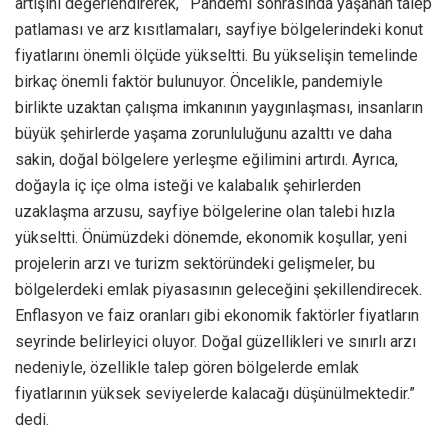
artışını değerlendirerek,
“
Pandemi sonrasında yaşanan talep
patlaması ve arz kısıtlamaları, sayfiye bölgelerindeki konut
fiyatlarını önemli ölçüde yükseltti. Bu yükselişin temelinde
birkaç önemli faktör bulunuyor. Öncelikle, pandemiyle
birlikte uzaktan çalışma imkanının yaygınlaşması, insanların
büyük şehirlerde yaşama zorunluluğunu azalttı ve daha
sakin, doğal bölgelere yerleşme eğilimini artırdı. Ayrıca,
doğayla iç içe olma isteği ve kalabalık şehirlerden
uzaklaşma arzusu, sayfiye bölgelerine olan talebi hızla
yükseltti. Önümüzdeki dönemde, ekonomik koşullar, yeni
projelerin arzı ve turizm sektöründeki gelişmeler, bu
bölgelerdeki emlak piyasasının geleceğini şekillendirecek.
Enflasyon ve faiz oranları gibi ekonomik faktörler fiyatların
seyrinde belirleyici oluyor. Doğal güzellikleri ve sınırlı arzı
nedeniyle, özellikle talep gören bölgelerde emlak
fiyatlarının yüksek seviyelerde kalacağı düşünülmektedir.”
dedi.