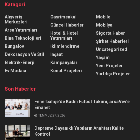
Katagori
Alışveriş
Gayrimenkul
Mobile
Merkezleri
Güncel Haberler
Mobilya
Arsa Yatırımları
Hotel & Hotel
Sigorta Haber
Bina Teknolojileri
Yatırımları
Şirket Haberleri
Bungalov
İklimlendirme
Uncategorized
Dekorasyon Ve Stil
İnşaat
Yaşam
Elektrik-Enerji
Kampanyalar
Yeni Projeler
Ev Modası
Konut Projeleri
Yurtdışı Projeler
Son Haberler
Fenerbahçe’de Kadın Futbol Takımı, arsaVev’e
Emanet
TEMMUZ 27, 2026
Depreme Dayanıklı Yapıların Anahtarı Kalite
Kontrol