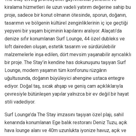
kiralama hizmetleri ile uzun vadeli yatırım değerine sahip bu
proje, sadece bir konut olmanın ötesinde, sporun, doğanın,
tasarımın ve bölgenin kültürel zenginliklerinin iç içe geçtiği
yepyeni bir yaşam biçiminin kapılarını aralıyor. Alaçatı’da
denize sıfır konumlanan Surf Lounge, 44 özel dubleks ve
loft daireden oluşan, estetik tasarım ve sürdürülebilir
malzemelerle inşa edilen, dört mevsim yaşanabilir ayrıcalıklı
bir proje. The Stay’in kendine has dokunuşunu taşıyan Surf
Lounge, modern yaşamın tüm konforunu rüzgârın
uğultusunda, doğanın büyüleyici ahengine ustaca entegre
ediyor. Doğal taş, sıcak ahşap ve geniş cam açıklıklarıyla
çevresiyle bütünleşen yapılar yalnızca bir ev değil bir hayat
stili vadediyor.
Surf Lounge’da The Stay imzasını taşıyan özel plajı, sahil
kenarında konumlanan Ege balık restoranı Deniz Tuzu, açık
hava lounge alanı ve 40m uzunlukta iyonize havuz, açık ve