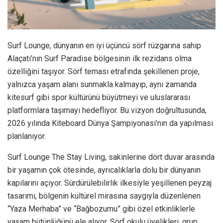
Surf Lounge, dünyanın en iyi üçüncü sörf rüzgarına sahip
Alaçatı’nın Surf Paradise bölgesinin ilk rezidans olma
özelliğini taşıyor. Sörf teması etrafında şekillenen proje,
yalnızca yaşam alanı sunmakla kalmayıp, aynı zamanda
kitesurf gibi spor kültürünü büyütmeyi ve uluslararası
platformlara taşımayı hedefliyor. Bu vizyon doğrultusunda,
2026 yılında Kiteboard Dünya Şampiyonası’nın da yapılması
planlanıyor.
Surf Lounge The Stay Living, sakinlerine dört duvar arasında
bir yaşamın çok ötesinde, ayrıcalıklarla dolu bir dünyanın
kapılarını açıyor. Sürdürülebilirlik ilkesiyle yeşillenen peyzaj
tasarımı, bölgenin kültürel mirasına saygıyla düzenlenen
“Yaza Merhaba” ve “Bağbozumu” gibi özel etkinliklerle
yaşam bütünlüğünü ele alıyor. Sörf okulu üyelikleri, grup