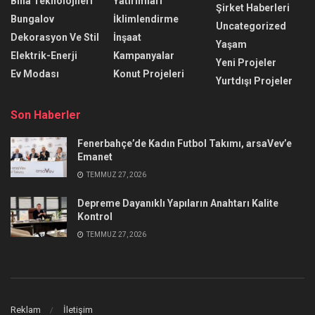
Bina Teknolojileri
Yatırımları
Şirket Haberleri
Bungalov
İklimlendirme
Uncategorized
Dekorasyon Ve Stil
İnşaat
Yaşam
Elektrik-Enerji
Kampanyalar
Yeni Projeler
Ev Modası
Konut Projeleri
Yurtdışı Projeler
Son Haberler
Fenerbahçe’de Kadın Futbol Takımı, arsaVev’e
Emanet
TEMMUZ 27, 2026
Depreme Dayanıklı Yapıların Anahtarı Kalite
Kontrol
TEMMUZ 27, 2026
Reklam
İletişim