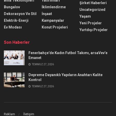
Bina Teknolojileri
Yatırımları
Şirket Haberleri
Bungalov
İklimlendirme
Uncategorized
Dekorasyon Ve Stil
İnşaat
Yaşam
Elektrik-Enerji
Kampanyalar
Yeni Projeler
Ev Modası
Konut Projeleri
Yurtdışı Projeler
Son Haberler
Fenerbahçe’de Kadın Futbol Takımı, arsaVev’e
Emanet
TEMMUZ 27, 2026
Depreme Dayanıklı Yapıların Anahtarı Kalite
Kontrol
TEMMUZ 27, 2026
Reklam
İletişim