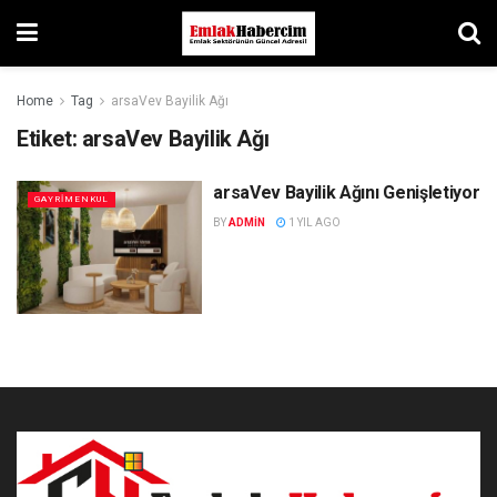
Home
Tag
arsaVev Bayilik Ağı
Etiket:
arsaVev Bayilik Ağı
arsaVev Bayilik Ağını Genişletiyor
GAYRIMENKUL
BY
ADMIN
1 YIL AGO