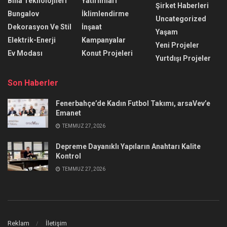
Bina Teknolojileri
Yatırımları
Şirket Haberleri
Bungalov
İklimlendirme
Uncategorized
Dekorasyon Ve Stil
İnşaat
Yaşam
Elektrik-Enerji
Kampanyalar
Yeni Projeler
Ev Modası
Konut Projeleri
Yurtdışı Projeler
Son Haberler
Fenerbahçe’de Kadın Futbol Takımı, arsaVev’e
Emanet
TEMMUZ 27, 2026
Depreme Dayanıklı Yapıların Anahtarı Kalite
Kontrol
TEMMUZ 27, 2026
Reklam
İletişim