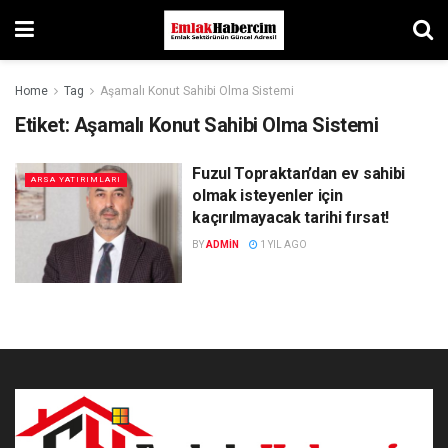
Home
Tag
Aşamalı Konut Sahibi Olma Sistemi
Etiket:
Aşamalı Konut Sahibi Olma Sistemi
Fuzul Topraktan’dan ev sahibi
ARSA YATIRIMLARI
olmak isteyenler için
kaçırılmayacak tarihi fırsat!
BY
ADMIN
1 YIL AGO