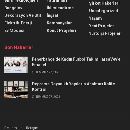
Bina Teknolojileri
Yatırımları
Şirket Haberleri
Bungalov
İklimlendirme
Uncategorized
Dekorasyon Ve Stil
İnşaat
Yaşam
Elektrik-Enerji
Kampanyalar
Yeni Projeler
Ev Modası
Konut Projeleri
Yurtdışı Projeler
Son Haberler
Fenerbahçe’de Kadın Futbol Takımı, arsaVev’e
Emanet
TEMMUZ 27, 2026
Depreme Dayanıklı Yapıların Anahtarı Kalite
Kontrol
TEMMUZ 27, 2026
Reklam
İletişim