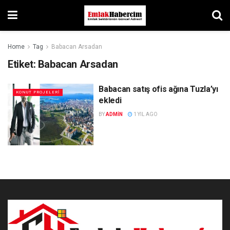
Home
Tag
Babacan Arsadan
Etiket:
Babacan Arsadan
Babacan satış ofis ağına Tuzla’yı
KONUT PROJELERI
ekledi
BY
ADMIN
1 YIL AGO