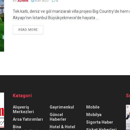
BY
ADMIN
4 AY AGO
0
Tek katlı, deniz ve göl manzaralı villa projesi Big Country’d
Akyapı’nın İstanbul Büyükçekmece’de hayata ...
READ MORE
Katagori
S
Alışveriş
Gayrimenkul
Mobile
Merkezleri
Güncel
Mobilya
Arsa Yatırımları
Haberler
Sigorta Haber
Bina
Hotel & Hotel
Şirket Haberleri