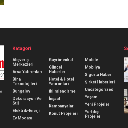
Katagori
S
Alışveriş
Gayrimenkul
Mobile
Merkezleri
Güncel
Mobilya
Arsa Yatırımları
Haberler
Sigorta Haber
Bina
Hotel & Hotel
Şirket Haberleri
Teknolojileri
Yatırımları
Uncategorized
Bungalov
İklimlendirme
ve
Yaşam
Dekorasyon Ve
İnşaat
Stil
Yeni Projeler
Kampanyalar
Elektrik-Enerji
Yurtdışı
Konut Projeleri
Projeler
Ev Modası