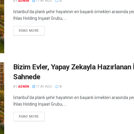
BY
ADMIN
11 AY AGO
0
İstanbul’da planlı şehir hayatının en başarılı örnekleri arasında y
İhlas Holding İnşaat Grubu, ...
READ MORE
Bizim Evler, Yapay Zekayla Hazırlanan 
Sahnede
BY
ADMIN
11 AY AGO
0
İstanbul’da planlı şehir hayatının en başarılı örnekleri arasında y
İhlas Holding İnşaat Grubu, ...
READ MORE