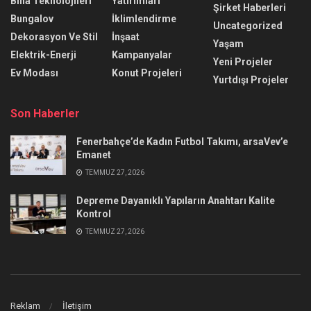
Bina Teknolojileri
Yatırımları
Şirket Haberleri
Bungalov
İklimlendirme
Uncategorized
Dekorasyon Ve Stil
İnşaat
Yaşam
Elektrik-Enerji
Kampanyalar
Yeni Projeler
Ev Modası
Konut Projeleri
Yurtdışı Projeler
Son Haberler
Fenerbahçe’de Kadın Futbol Takımı, arsaVev’e
Emanet
TEMMUZ 27, 2026
Depreme Dayanıklı Yapıların Anahtarı Kalite
Kontrol
TEMMUZ 27, 2026
Reklam
İletişim