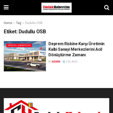
Home
Tag
Dudullu OSB
Etiket:
Dudullu OSB
Deprem Riskine Karşı Üretimin
GÜNCEL HABERLER
Kalbi Sanayi Merkezlerini Acil
Dönüştürme Zamanı
BY
ADMIN
1 YIL AGO