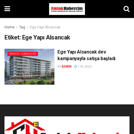
Home
Tag
Ege Yapı Alsancak
Etiket:
Ege Yapı Alsancak
Ege Yapı Alsancak dev
GÜNCEL HABERLER
kampanyayla satışa başladı
BY
ADMIN
1 YIL AGO