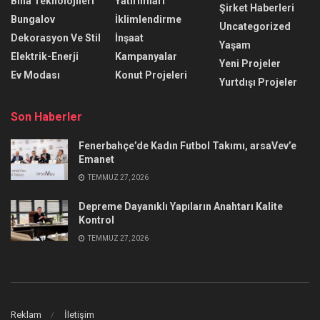
Bina Teknolojileri
Yatırımları
Şirket Haberleri
Bungalov
İklimlendirme
Uncategorized
Dekorasyon Ve Stil
İnşaat
Yaşam
Elektrik-Enerji
Kampanyalar
Yeni Projeler
Ev Modası
Konut Projeleri
Yurtdışı Projeler
Son Haberler
Fenerbahçe’de Kadın Futbol Takımı, arsaVev’e
Emanet
TEMMUZ 27, 2026
Depreme Dayanıklı Yapıların Anahtarı Kalite
Kontrol
TEMMUZ 27, 2026
Reklam
İletişim