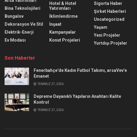
Arsa Yatırımları
Hotel & Hotel
Sigorta Haber
Bina Teknolojileri
Yatırımları
Şirket Haberleri
Bungalov
İklimlendirme
Uncategorized
Dekorasyon Ve Stil
İnşaat
Yaşam
Elektrik-Enerji
Kampanyalar
Yeni Projeler
Ev Modası
Konut Projeleri
Yurtdışı Projeler
Son Haberler
Fenerbahçe’de Kadın Futbol Takımı, arsaVev’e
Emanet
TEMMUZ 27, 2026
Depreme Dayanıklı Yapıların Anahtarı Kalite
Kontrol
TEMMUZ 27, 2026