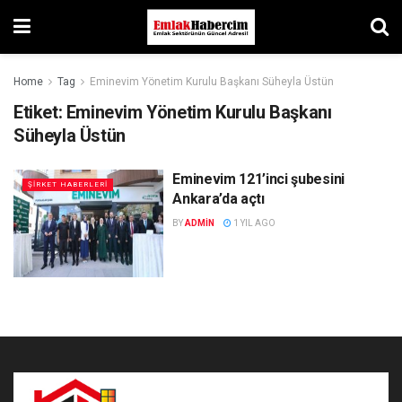
Home
Tag
Eminevim Yönetim Kurulu Başkanı Süheyla Üstün
Etiket:
Eminevim Yönetim Kurulu Başkanı
Süheyla Üstün
Eminevim 121’inci şubesini
ŞIRKET HABERLERI
Ankara’da açtı
BY
ADMIN
1 YIL AGO