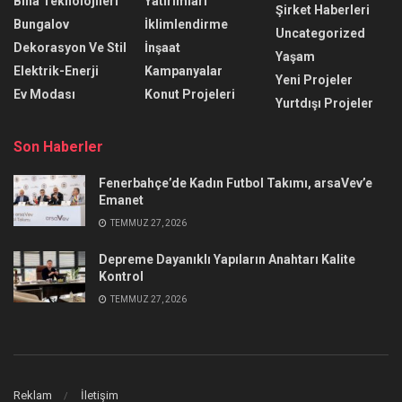
Bina Teknolojileri
Yatırımları
Şirket Haberleri
Bungalov
İklimlendirme
Uncategorized
Dekorasyon Ve Stil
İnşaat
Yaşam
Elektrik-Enerji
Kampanyalar
Yeni Projeler
Ev Modası
Konut Projeleri
Yurtdışı Projeler
Son Haberler
Fenerbahçe’de Kadın Futbol Takımı, arsaVev’e
Emanet
TEMMUZ 27, 2026
Depreme Dayanıklı Yapıların Anahtarı Kalite
Kontrol
TEMMUZ 27, 2026
Reklam
İletişim