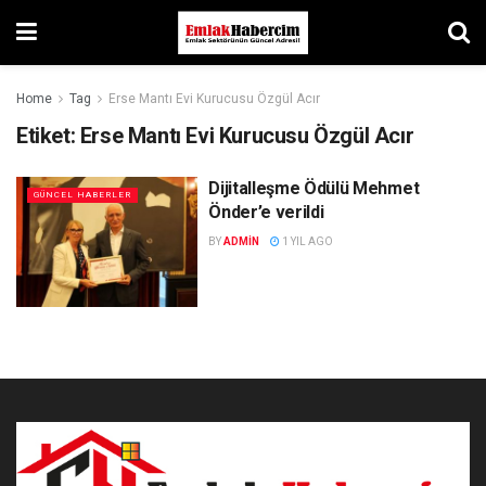
Home
Tag
Erse Mantı Evi Kurucusu Özgül Acır
Etiket:
Erse Mantı Evi Kurucusu Özgül Acır
Dijitalleşme Ödülü Mehmet
GÜNCEL HABERLER
Önder’e verildi
BY
ADMIN
1 YIL AGO