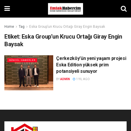
Home
Tag
Eska Group’un Krucu Ortağı Giray Engin Baysak
Etiket:
Eska Group’un Krucu Ortağı Giray Engin
Baysak
Çerkezköy’ün yeni yaşam projesi
GÜNCEL HABERLER
Eska Edition yüksek prim
potansiyeli sunuyor
BY
ADMIN
1 YIL AGO