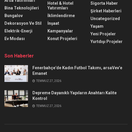
Arsa Yatırımları
Hotel & Hotel
Sigorta Haber
Bina Teknolojileri
Yatırımları
Şirket Haberleri
Bungalov
İklimlendirme
Uncategorized
Dekorasyon Ve Stil
İnşaat
Yaşam
Elektrik-Enerji
Kampanyalar
Yeni Projeler
Ev Modası
Konut Projeleri
Yurtdışı Projeler
Son Haberler
Fenerbahçe’de Kadın Futbol Takımı, arsaVev’e
Emanet
TEMMUZ 27, 2026
Depreme Dayanıklı Yapıların Anahtarı Kalite
Kontrol
TEMMUZ 27, 2026