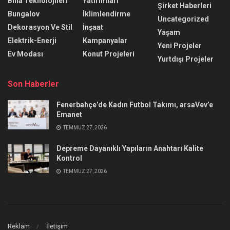
Bina Teknolojileri
Yatırımları
Şirket Haberleri
Bungalov
İklimlendirme
Uncategorized
Dekorasyon Ve Stil
İnşaat
Yaşam
Elektrik-Enerji
Kampanyalar
Yeni Projeler
Ev Modası
Konut Projeleri
Yurtdışı Projeler
Son Haberler
Fenerbahçe’de Kadın Futbol Takımı, arsaVev’e
Emanet
TEMMUZ 27, 2026
Depreme Dayanıklı Yapıların Anahtarı Kalite
Kontrol
TEMMUZ 27, 2026
Reklam
İletişim