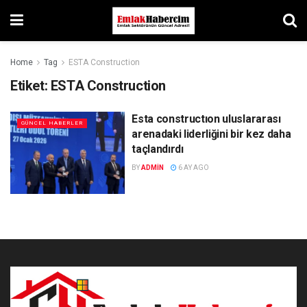
Home
Tag
ESTA Construction
Etiket:
ESTA Construction
Esta constructıon uluslararası
GÜNCEL HABERLER
arenadaki liderliğini bir kez daha
taçlandırdı
BY
ADMIN
6 AY AGO