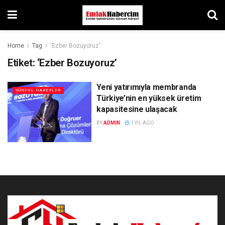
Home
Tag
‘Ezber Bozuyoruz’
Etiket:
‘Ezber Bozuyoruz’
Yeni yatırımıyla membranda
GÜNCEL HABERLER
Türkiye’nin en yüksek üretim
kapasitesine ulaşacak
BY
ADMIN
1 YIL AGO