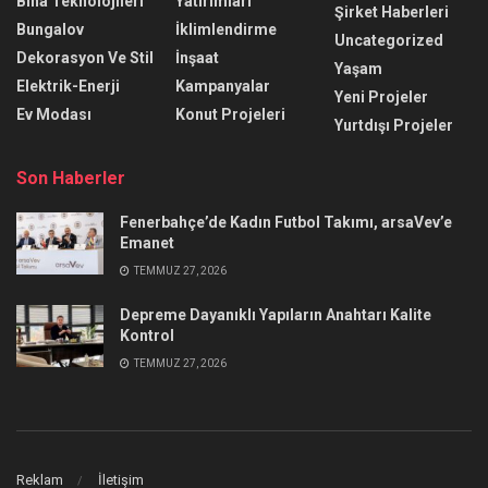
Bina Teknolojileri
Yatırımları
Şirket Haberleri
Bungalov
İklimlendirme
Uncategorized
Dekorasyon Ve Stil
İnşaat
Yaşam
Elektrik-Enerji
Kampanyalar
Yeni Projeler
Ev Modası
Konut Projeleri
Yurtdışı Projeler
Son Haberler
Fenerbahçe’de Kadın Futbol Takımı, arsaVev’e
Emanet
TEMMUZ 27, 2026
Depreme Dayanıklı Yapıların Anahtarı Kalite
Kontrol
TEMMUZ 27, 2026
Reklam
İletişim