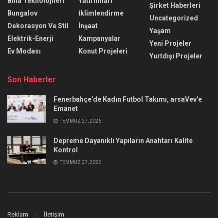
Bina Teknolojileri
Yatırımları
Şirket Haberleri
Bungalov
İklimlendirme
Uncategorized
Dekorasyon Ve Stil
İnşaat
Yaşam
Elektrik-Enerji
Kampanyalar
Yeni Projeler
Ev Modası
Konut Projeleri
Yurtdışı Projeler
Son Haberler
Fenerbahçe’de Kadın Futbol Takımı, arsaVev’e
Emanet
TEMMUZ 27, 2026
Depreme Dayanıklı Yapıların Anahtarı Kalite
Kontrol
TEMMUZ 27, 2026
Reklam
İletişim