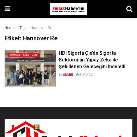
Home
Tag
Hannover Re
Etiket:
Hannover Re
HDI Sigorta Çin’de Sigorta
GÜNCEL HABERLER
Sektörünün Yapay Zeka ile
Şekillenen Geleceğini İnceledi
BY
ADMIN
8 AY AGO