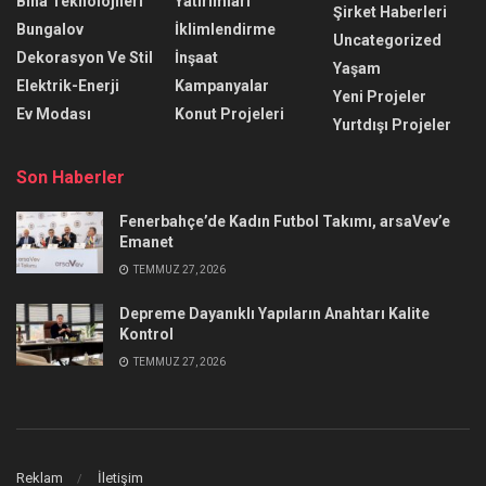
Bina Teknolojileri
Yatırımları
Şirket Haberleri
Bungalov
İklimlendirme
Uncategorized
Dekorasyon Ve Stil
İnşaat
Yaşam
Elektrik-Enerji
Kampanyalar
Yeni Projeler
Ev Modası
Konut Projeleri
Yurtdışı Projeler
Son Haberler
Fenerbahçe’de Kadın Futbol Takımı, arsaVev’e
Emanet
TEMMUZ 27, 2026
Depreme Dayanıklı Yapıların Anahtarı Kalite
Kontrol
TEMMUZ 27, 2026
Reklam
İletişim