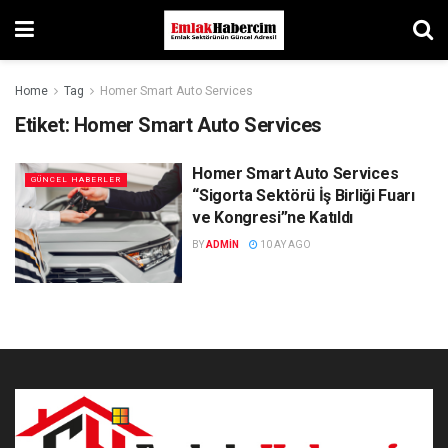
Home
Tag
Homer Smart Auto Services
Etiket:
Homer Smart Auto Services
Homer Smart Auto Services
GÜNCEL HABERLER
“Sigorta Sektörü İş Birliği Fuarı
ve Kongresi”ne Katıldı
BY
ADMIN
10 AY AGO