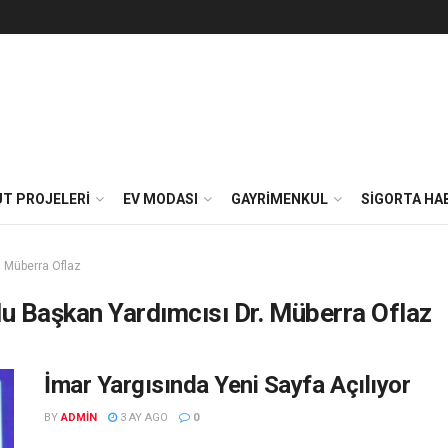
T PROJELERI
EV MODASI
GAYRIMENKUL
SIGORTA HA
 Müberra Oflaz
 Başkan Yardımcısı Dr. Müberra Oflaz
İmar Yargısında Yeni Sayfa Açılıyor
BY
ADMIN
3 AY AGO
0