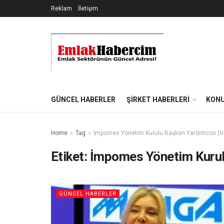
Reklam
İletişim
GÜNCEL HABERLER
ŞIRKET HABERLERI
KONU
Home
Tag
İmpomes Yönetim Kurulu Başkan Yardımcısı Dr.
Etiket:
İmpomes Yönetim Kurulu
GÜNCEL HABERLER