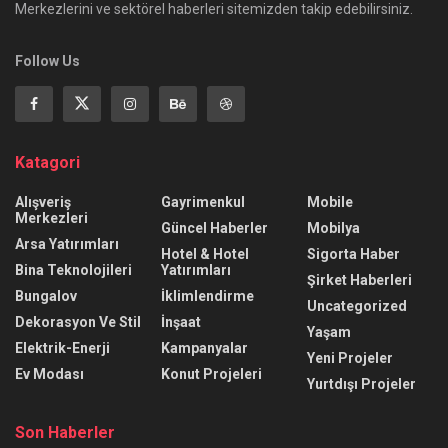
Merkezlerini ve sektörel haberleri sitemizden takip edebilirsiniz.
Follow Us
Katagori
Alışveriş
Gayrimenkul
Mobile
Merkezleri
Güncel Haberler
Mobilya
Arsa Yatırımları
Hotel & Hotel
Sigorta Haber
Bina Teknolojileri
Yatırımları
Şirket Haberleri
Bungalov
İklimlendirme
Uncategorized
Dekorasyon Ve Stil
İnşaat
Yaşam
Elektrik-Enerji
Kampanyalar
Yeni Projeler
Ev Modası
Konut Projeleri
Yurtdışı Projeler
Son Haberler