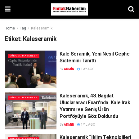
Home
Tag
Kaleseramik
Etiket:
Kaleseramik
Kale Seramik, Yeni Nesil Cephe
GÜNCEL HABERLER
Sistemini Tanıttı
BY
ADMIN
1 AY AGO
Kaleseramik, 48. Bağdat
GÜNCEL HABERLER
Uluslararası Fuarı’nda Kale Irak
Yatırımı ve Geniş Ürün
Portföyüyle Göz Doldurdu
BY
ADMIN
1 YIL AGO
Kaleseramik “İklim Teknolojileri