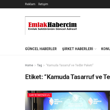
Reklam
İletişim
GÜNCEL HABERLER
ŞIRKET HABERLERI
KONU
Home
Tag
‘‘Kamuda Tasarruf ve Tedbir Paketi”
Etiket:
‘‘Kamuda Tasarruf ve Te
GAYRIMENKUL