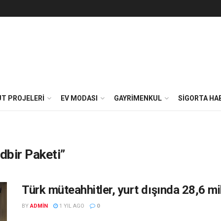
T PROJELERI
EV MODASI
GAYRIMENKUL
SIGORTA HA
dbir Paketi”
Türk müteahhitler, yurt dışında 28,6 mil
BY
ADMIN
1 YIL AGO
0