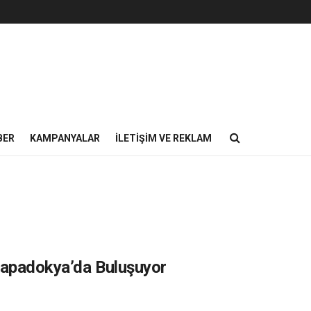
BER
KAMPANYALAR
İLETIŞIM VE REKLAM
 Kapadokya’da Buluşuyor