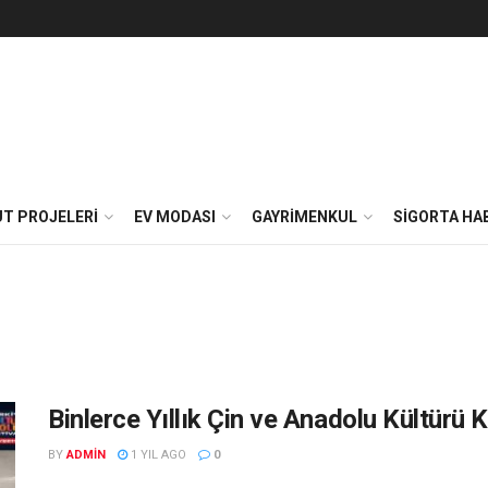
T PROJELERI
EV MODASI
GAYRIMENKUL
SIGORTA HA
Binlerce Yıllık Çin ve Anadolu Kültürü
BY
ADMIN
1 YIL AGO
0