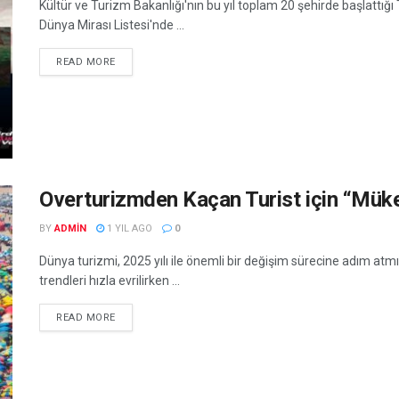
Kültür ve Turizm Bakanlığı'nın bu yıl toplam 20 şehirde başlattığı 
Dünya Mirası Listesi'nde ...
READ MORE
Overturizmden Kaçan Turist için “Müke
BY
ADMIN
1 YIL AGO
0
Dünya turizmi, 2025 yılı ile önemli bir değişim sürecine adım at
trendleri hızla evrilirken ...
READ MORE