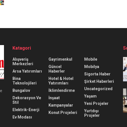
Katagori
S
Alışveriş
Gayrimenkul
Mobile
Merkezleri
Güncel
Mobilya
Arsa Yatırımları
Haberler
Sigorta Haber
Bina
Hotel & Hotel
Şirket Haberleri
Teknolojileri
Yatırımları
Uncategorized
Bungalov
İklimlendirme
ve
Yaşam
Dekorasyon Ve
İnşaat
Stil
Yeni Projeler
Kampanyalar
Elektrik-Enerji
Yurtdışı
Konut Projeleri
Projeler
Ev Modası