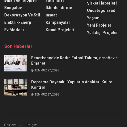
Bina Teknolojileri
Yatırımları
Şirket Haberleri
Bungalov
İklimlendirme
Uncategorized
Dekorasyon Ve Stil
İnşaat
Yaşam
Elektrik-Enerji
Kampanyalar
Yeni Projeler
Ev Modası
Konut Projeleri
Yurtdışı Projeler
Son Haberler
Fenerbahçe’de Kadın Futbol Takımı, arsaVev’e
Emanet
TEMMUZ 27, 2026
Depreme Dayanıklı Yapıların Anahtarı Kalite
Kontrol
TEMMUZ 27, 2026
Reklam
İletişim