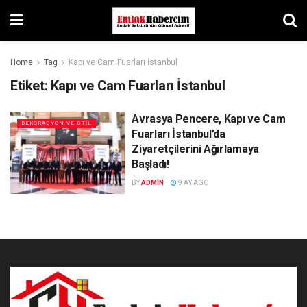
Home
Tag
Kapı ve Cam Fuarları İstanbul
Etiket:
Kapı ve Cam Fuarları İstanbul
Avrasya Pencere, Kapı ve Cam
DEKORASYON VE STIL
Fuarları İstanbul’da
Ziyaretçilerini Ağırlamaya
Başladı!
BY
ADMIN
9 AY AGO