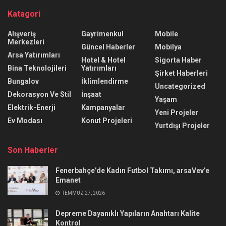
Katagori
Alışveriş
Gayrimenkul
Mobile
Merkezleri
Güncel Haberler
Mobilya
Arsa Yatırımları
Hotel & Hotel
Sigorta Haber
Bina Teknolojileri
Yatırımları
Şirket Haberleri
Bungalov
İklimlendirme
Uncategorized
Dekorasyon Ve Stil
İnşaat
Yaşam
Elektrik-Enerji
Kampanyalar
Yeni Projeler
Ev Modası
Konut Projeleri
Yurtdışı Projeler
Son Haberler
Fenerbahçe’de Kadın Futbol Takımı, arsaVev’e
Emanet
TEMMUZ 27, 2026
Depreme Dayanıklı Yapıların Anahtarı Kalite
Kontrol