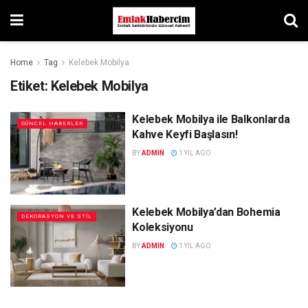
Home
Tag
Kelebek Mobilya
Etiket:
Kelebek Mobilya
Kelebek Mobilya ile Balkonlarda
GÜNCEL HABERLER
Kahve Keyfi Başlasın!
BY
ADMIN
1 YIL AGO
Kelebek Mobilya’dan Bohemia
DEKORASYON VE STIL
Koleksiyonu
BY
ADMIN
1 YIL AGO