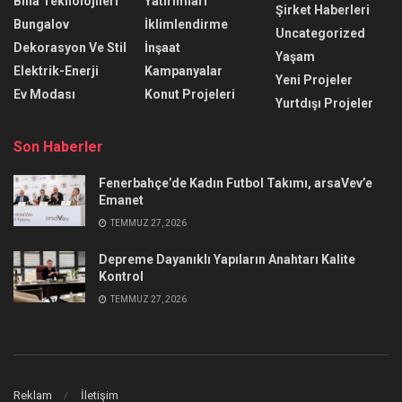
Bina Teknolojileri
Yatırımları
Şirket Haberleri
Bungalov
İklimlendirme
Uncategorized
Dekorasyon Ve Stil
İnşaat
Yaşam
Elektrik-Enerji
Kampanyalar
Yeni Projeler
Ev Modası
Konut Projeleri
Yurtdışı Projeler
Son Haberler
Fenerbahçe’de Kadın Futbol Takımı, arsaVev’e
Emanet
TEMMUZ 27, 2026
Depreme Dayanıklı Yapıların Anahtarı Kalite
Kontrol
TEMMUZ 27, 2026
Reklam
İletişim