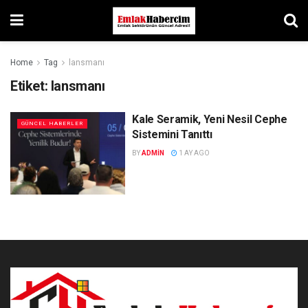
Home
Tag
lansmanı
Etiket:
lansmanı
Kale Seramik, Yeni Nesil Cephe
GÜNCEL HABERLER
Sistemini Tanıttı
BY
ADMIN
1 AY AGO