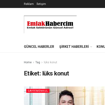
Reklam
İletişim
GÜNCEL HABERLER
ŞIRKET HABERLERI
KONU
Home
Tag
lüks konut
Etiket:
lüks konut
GAYRIMENKUL