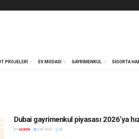
T PROJELERI
EV MODASI
GAYRIMENKUL
SIGORTA HA
Dubai gayrimenkul piyasası 2026’ya hızl
BY
ADMIN
6 AY AGO
0