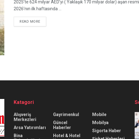
2025’te 624 milyar AED’yi ( Yaklaşık 170 milyar dolar) aşan resmi i
2026’nın ilk haftasında ...
READ MORE
Katagori
S
Alışveriş
Gayrimenkul
Mobile
Merkezleri
Güncel
Mobilya
Arsa Yatırımları
Haberler
Sigorta Haber
Bina
Hotel & Hotel
Şirket Haberleri