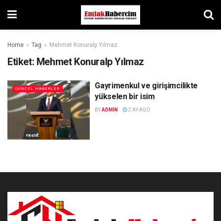
Home
Tag
Mehmet Konuralp Yılmaz
Etiket:
Mehmet Konuralp Yılmaz
Gayrimenkul ve girişimcilikte
GÜNCEL HABERLER
yükselen bir isim
BY
ADMIN
2 AY AGO