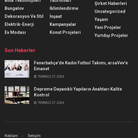
Bina Teknolojileri
Yatırımları
Şirket Haberleri
Bungalov
İklimlendirme
Uncategorized
Dekorasyon Ve Stil
İnşaat
Yaşam
Elektrik-Enerji
Kampanyalar
Yeni Projeler
Ev Modası
Konut Projeleri
Yurtdışı Projeler
Son Haberler
Fenerbahçe’de Kadın Futbol Takımı, arsaVev’e
Emanet
TEMMUZ 27, 2026
Depreme Dayanıklı Yapıların Anahtarı Kalite
Kontrol
TEMMUZ 27, 2026
Reklam
İletişim