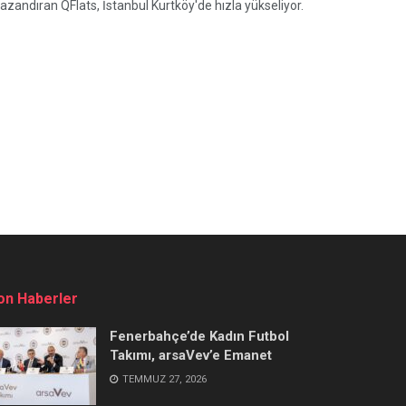
azandıran QFlats, İstanbul Kurtköy'de hızla yükseliyor.
on Haberler
Fenerbahçe’de Kadın Futbol
Takımı, arsaVev’e Emanet
TEMMUZ 27, 2026