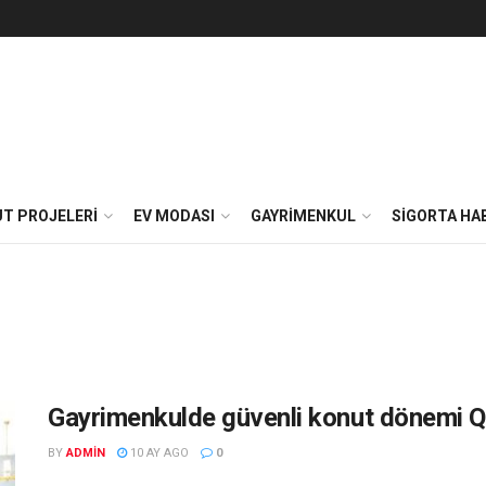
T PROJELERI
EV MODASI
GAYRIMENKUL
SIGORTA HA
Gayrimenkulde güvenli konut dönemi QFl
BY
ADMIN
10 AY AGO
0