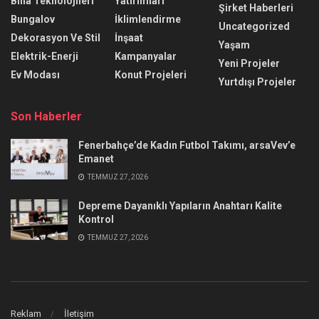
Bina Teknolojileri
Yatırımları
Şirket Haberleri
Bungalov
İklimlendirme
Uncategorized
Dekorasyon Ve Stil
İnşaat
Yaşam
Elektrik-Enerji
Kampanyalar
Yeni Projeler
Ev Modası
Konut Projeleri
Yurtdışı Projeler
Son Haberler
Fenerbahçe’de Kadın Futbol Takımı, arsaVev’e
Emanet
TEMMUZ 27, 2026
Depreme Dayanıklı Yapıların Anahtarı Kalite
Kontrol
TEMMUZ 27, 2026
Reklam
İletişim