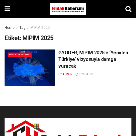
Home
Tag
MIPIM 2025
Etiket:
MIPIM 2025
GYODER, MIPIM 2025’e ‘Yeniden
GAYRIMENKUL
Türkiye’ vizyonuyla damga
vuracak
BY
ADMIN
1 YIL AGO