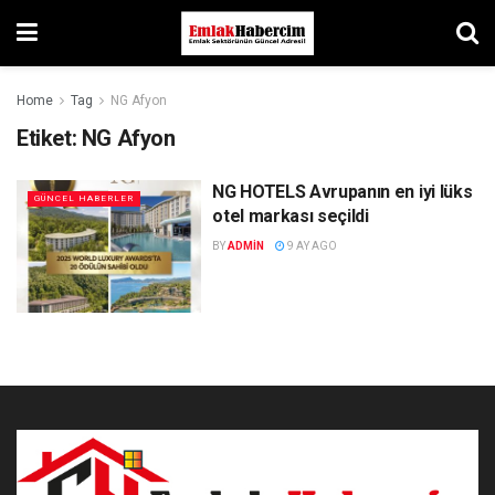
Home
Tag
NG Afyon
Etiket:
NG Afyon
NG HOTELS Avrupanın en iyi lüks
GÜNCEL HABERLER
otel markası seçildi
BY
ADMIN
9 AY AGO