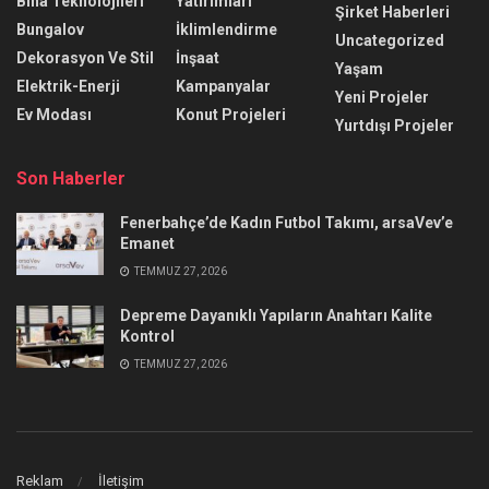
Bina Teknolojileri
Yatırımları
Şirket Haberleri
Bungalov
İklimlendirme
Uncategorized
Dekorasyon Ve Stil
İnşaat
Yaşam
Elektrik-Enerji
Kampanyalar
Yeni Projeler
Ev Modası
Konut Projeleri
Yurtdışı Projeler
Son Haberler
Fenerbahçe’de Kadın Futbol Takımı, arsaVev’e
Emanet
TEMMUZ 27, 2026
Depreme Dayanıklı Yapıların Anahtarı Kalite
Kontrol
TEMMUZ 27, 2026
Reklam
İletişim