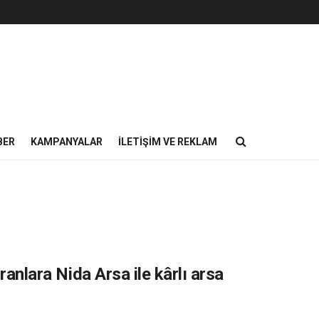
BER
KAMPANYALAR
İLETIŞIM VE REKLAM
ranlara Nida Arsa ile kârlı arsa