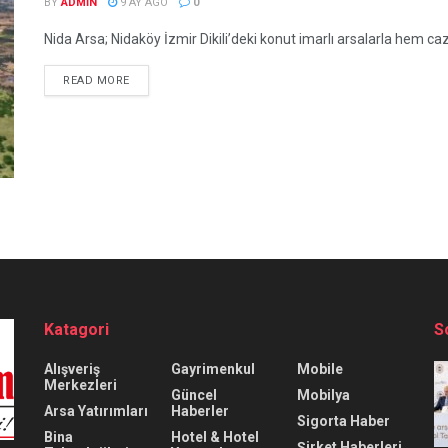
BY
ADMIN
9 AY AGO
0
Nida Arsa; Nidaköy İzmir Dikili’deki konut imarlı arsalarla hem cazip
READ MORE
Katagori
S
Alışveriş
Gayrimenkul
Mobile
Merkezleri
Güncel
Mobilya
Arsa Yatırımları
Haberler
Sigorta Haber
Bina
Hotel & Hotel
Şirket Haberleri