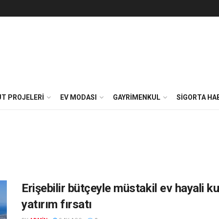
T PROJELERI
EV MODASI
GAYRIMENKUL
SIGORTA HA
Erişebilir bütçeyle müstakil ev hayali ku
yatırım fırsatı