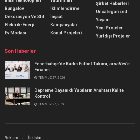
Bina Teknolojileri
Yatırımları
Şirket Haberleri
Bungalov
İklimlendirme
Uncategorized
Dekorasyon Ve Stil
İnşaat
Yaşam
Elektrik-Enerji
Kampanyalar
Yeni Projeler
Ev Modası
Konut Projeleri
Yurtdışı Projeler
Son Haberler
Fenerbahçe’de Kadın Futbol Takımı, arsaVev’e
Emanet
TEMMUZ 27, 2026
Depreme Dayanıklı Yapıların Anahtarı Kalite
Kontrol
TEMMUZ 27, 2026
Reklam
İletişim