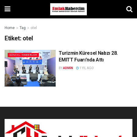
Home
Tag
otel
Etiket:
otel
Turizmin Küresel Nabzı 28.
GÜNCEL HABERLER
EMITT Fuarı’nda Attı
BY
ADMIN
1 YIL AGO