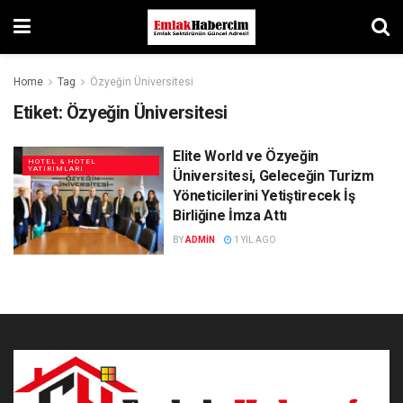
Home
Tag
Özyeğin Üniversitesi
Etiket:
Özyeğin Üniversitesi
Elite World ve Özyeğin
HOTEL & HOTEL
YATIRIMLARI
Üniversitesi, Geleceğin Turizm
Yöneticilerini Yetiştirecek İş
Birliğine İmza Attı
BY
ADMIN
1 YIL AGO