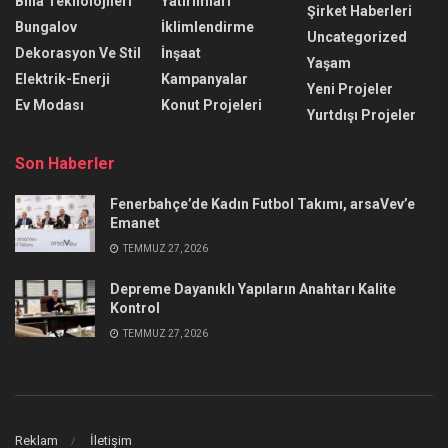
Bina Teknolojileri
Yatırımları
Şirket Haberleri
Bungalov
İklimlendirme
Uncategorized
Dekorasyon Ve Stil
İnşaat
Yaşam
Elektrik-Enerji
Kampanyalar
Yeni Projeler
Ev Modası
Konut Projeleri
Yurtdışı Projeler
Son Haberler
Fenerbahçe’de Kadın Futbol Takımı, arsaVev’e
Emanet
TEMMUZ 27, 2026
Depreme Dayanıklı Yapıların Anahtarı Kalite
Kontrol
TEMMUZ 27, 2026
Reklam
İletişim