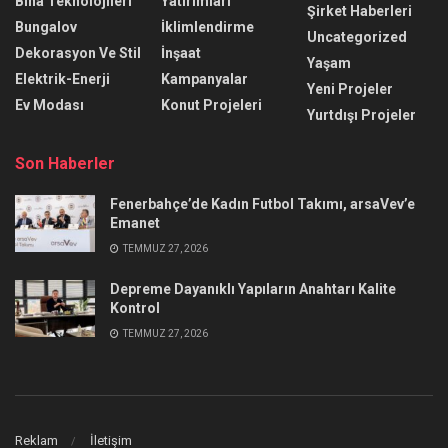
Bina Teknolojileri
Yatırımları
Şirket Haberleri
Bungalov
İklimlendirme
Uncategorized
Dekorasyon Ve Stil
İnşaat
Yaşam
Elektrik-Enerji
Kampanyalar
Yeni Projeler
Ev Modası
Konut Projeleri
Yurtdışı Projeler
Son Haberler
Fenerbahçe’de Kadın Futbol Takımı, arsaVev’e
Emanet
TEMMUZ 27, 2026
Depreme Dayanıklı Yapıların Anahtarı Kalite
Kontrol
TEMMUZ 27, 2026
Reklam
İletişim