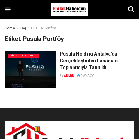
Home
Tag
Pusula Portföy
Etiket:
Pusula Portföy
Pusula Holding Antalya’da
GÜNCEL HABERLER
Gerçekleştirilen Lansman
Toplantısıyla Tanıtıldı
BY
ADMIN
9 AY AGO