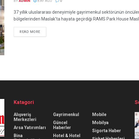
BY
ADMIN
8 AY AGO
0
37 yıllık uluslararası deneyimiyle gayrimenkul sektörünün öncüler
bölgelerinden Maslak’ta hayata geçirdiği RAMS Park House Maslak p
READ MORE
Katagori
S
Alışveriş
Gayrimenkul
Mobile
Merkezleri
Güncel
Mobilya
Arsa Yatırımları
Haberler
Sigorta Haber
Bina
Hotel & Hotel
Şirket Haberleri