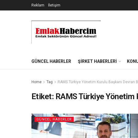
Reklam
İletişim
GÜNCEL HABERLER
ŞIRKET HABERLERI
KONU
Home
Tag
RAMS Türkiye Yönetim Kurulu Başkanı Devran B
Etiket:
RAMS Türkiye Yönetim K
GÜNCEL HABERLER