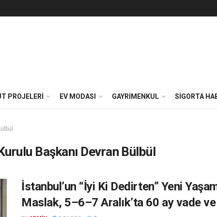
T PROJELERI
EV MODASI
GAYRIMENKUL
SIGORTA HA
ülbül
urulu Başkanı Devran Bülbül
İstanbul’un “İyi Ki Dedirten” Yeni Ya
Maslak, 5–6–7 Aralık’ta 60 ay vade ve 0