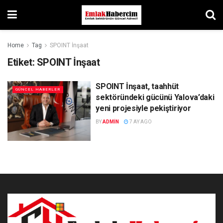
Home
Tag
SPOINT İnşaat
Etiket:
SPOINT İnşaat
SPOINT İnşaat, taahhüt
GÜNCEL HABERLER
sektöründeki gücünü Yalova’daki
yeni projesiyle pekiştiriyor
BY
ADMIN
7 AY AGO