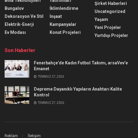
Bina Teknolojileri
Yatırımları
Şirket Haberleri
Bungalov
İklimlendirme
Uncategorized
Dekorasyon Ve Stil
İnşaat
Yaşam
Elektrik-Enerji
Kampanyalar
Yeni Projeler
Ev Modası
Konut Projeleri
Yurtdışı Projeler
Son Haberler
Fenerbahçe’de Kadın Futbol Takımı, arsaVev’e
Emanet
TEMMUZ 27, 2026
Depreme Dayanıklı Yapıların Anahtarı Kalite
Kontrol
TEMMUZ 27, 2026
Reklam
İletişim