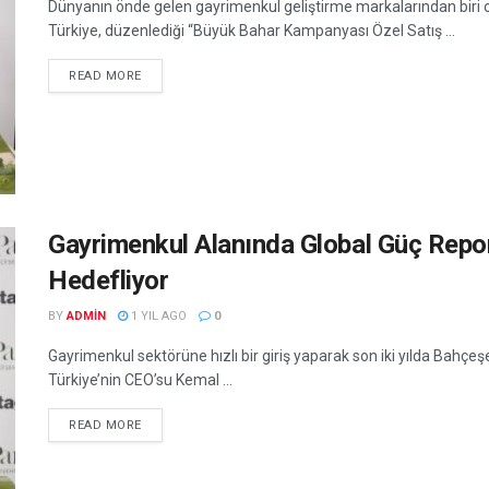
Dünyanın önde gelen gayrimenkul geliştirme markalarından biri o
Türkiye, düzenlediği “Büyük Bahar Kampanyası Özel Satış ...
READ MORE
Gayrimenkul Alanında Global Güç Repor
Hedefliyor
BY
ADMIN
1 YIL AGO
0
Gayrimenkul sektörüne hızlı bir giriş yaparak son iki yılda Bahçeşe
Türkiye’nin CEO’su Kemal ...
READ MORE