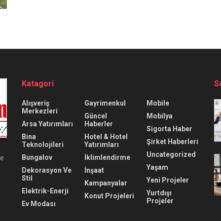
Katagori
S
Alışveriş
Gayrimenkul
Mobile
Merkezleri
Güncel
Mobilya
Arsa Yatırımları
Haberler
Sigorta Haber
Bina
Hotel & Hotel
Şirket Haberleri
Teknolojileri
Yatırımları
Uncategorized
Bungalov
İklimlendirme
ve
Yaşam
Dekorasyon Ve
İnşaat
Stil
Yeni Projeler
Kampanyalar
Elektrik-Enerji
Yurtdışı
Konut Projeleri
Projeler
Ev Modası