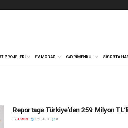
T PROJELERI
EV MODASI
GAYRIMENKUL
SIGORTA HA
Reportage Türkiye’den 259 Milyon TL’li
BY
ADMIN
1 YIL AGO
0