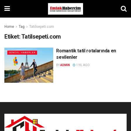
Home
Tag
Tatilsepeti.com
Etiket:
Tatilsepeti.com
Romantik tatil rotalarında en
GÜNCEL HABERLER
sevilenler
BY
ADMIN
1 YIL AGO