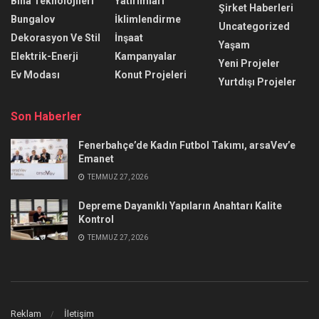
Bina Teknolojileri
Yatırımları
Şirket Haberleri
Bungalov
İklimlendirme
Uncategorized
Dekorasyon Ve Stil
İnşaat
Yaşam
Elektrik-Enerji
Kampanyalar
Yeni Projeler
Ev Modası
Konut Projeleri
Yurtdışı Projeler
Son Haberler
Fenerbahçe’de Kadın Futbol Takımı, arsaVev’e
Emanet
TEMMUZ 27, 2026
Depreme Dayanıklı Yapıların Anahtarı Kalite
Kontrol
TEMMUZ 27, 2026
Reklam
İletişim