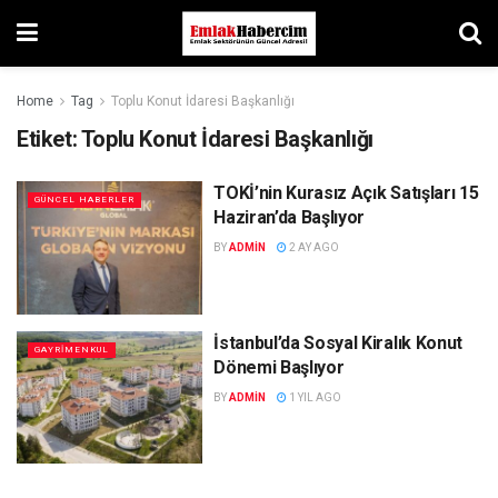
Home
Tag
Toplu Konut İdaresi Başkanlığı
Etiket:
Toplu Konut İdaresi Başkanlığı
TOKİ’nin Kurasız Açık Satışları 15
GÜNCEL HABERLER
Haziran’da Başlıyor
BY
ADMIN
2 AY AGO
İstanbul’da Sosyal Kiralık Konut
GAYRIMENKUL
Dönemi Başlıyor
BY
ADMIN
1 YIL AGO