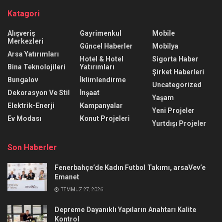
Katagori
Alışveriş
Gayrimenkul
Mobile
Merkezleri
Güncel Haberler
Mobilya
Arsa Yatırımları
Hotel & Hotel
Sigorta Haber
Bina Teknolojileri
Yatırımları
Şirket Haberleri
Bungalov
İklimlendirme
Uncategorized
Dekorasyon Ve Stil
İnşaat
Yaşam
Elektrik-Enerji
Kampanyalar
Yeni Projeler
Ev Modası
Konut Projeleri
Yurtdışı Projeler
Son Haberler
Fenerbahçe’de Kadın Futbol Takımı, arsaVev’e
Emanet
TEMMUZ 27, 2026
Depreme Dayanıklı Yapıların Anahtarı Kalite
Kontrol