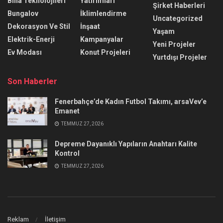
Bina Teknolojileri
Yatırımları
Şirket Haberleri
Bungalov
İklimlendirme
Uncategorized
Dekorasyon Ve Stil
İnşaat
Yaşam
Elektrik-Enerji
Kampanyalar
Yeni Projeler
Ev Modası
Konut Projeleri
Yurtdışı Projeler
Son Haberler
Fenerbahçe’de Kadın Futbol Takımı, arsaVev’e
Emanet
TEMMUZ 27, 2026
Depreme Dayanıklı Yapıların Anahtarı Kalite
Kontrol
TEMMUZ 27, 2026
Reklam
İletişim