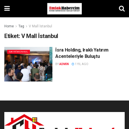
Home
Tag
V Mall İstanbul
Etiket:
V Mall İstanbul
İsra Holding, Iraklı Yatırım
GAYRIMENKUL
Acenteleriyle Buluştu
BY
ADMIN
1 YIL AGO