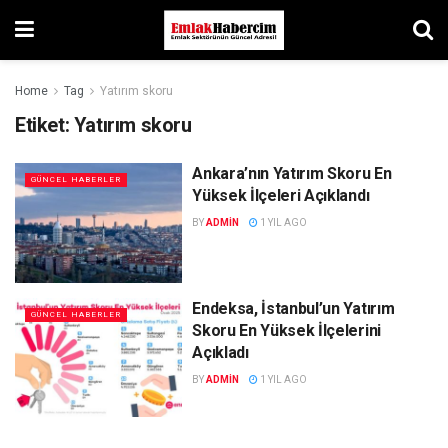
Home
Tag
Yatırım skoru
Etiket:
Yatırım skoru
Ankara’nın Yatırım Skoru En
GÜNCEL HABERLER
Yüksek İlçeleri Açıklandı
BY
ADMIN
1 YIL AGO
Endeksa, İstanbul’un Yatırım
GÜNCEL HABERLER
Skoru En Yüksek İlçelerini
Açıkladı
BY
ADMIN
1 YIL AGO