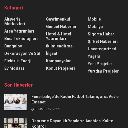
Katagori
Alışveriş
Gayrimenkul
Mobile
Merkezleri
Güncel Haberler
Mobilya
Arsa Yatırımları
Hotel & Hotel
Sigorta Haber
Bina Teknolojileri
Yatırımları
Şirket Haberleri
Bungalov
İklimlendirme
Uncategorized
Dekorasyon Ve Stil
İnşaat
Yaşam
Elektrik-Enerji
Kampanyalar
Yeni Projeler
Ev Modası
Konut Projeleri
Yurtdışı Projeler
Son Haberler
Fenerbahçe’de Kadın Futbol Takımı, arsaVev’e
Emanet
TEMMUZ 27, 2026
Depreme Dayanıklı Yapıların Anahtarı Kalite
Kontrol