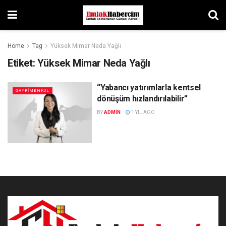
Home
Tag
Yüksek Mimar Neda Yağlı
Etiket:
Yüksek Mimar Neda Yağlı
“Yabancı yatırımlarla kentsel
GAYRIMENKUL
dönüşüm hızlandırılabilir”
BY
ADMIN
1 YIL AGO