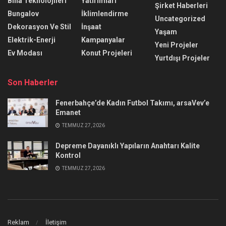
Bina Teknolojileri
Yatırımları
Şirket Haberleri
Bungalov
İklimlendirme
Uncategorized
Dekorasyon Ve Stil
İnşaat
Yaşam
Elektrik-Enerji
Kampanyalar
Yeni Projeler
Ev Modası
Konut Projeleri
Yurtdışı Projeler
Son Haberler
Fenerbahçe’de Kadın Futbol Takımı, arsaVev’e
Emanet
TEMMUZ 27, 2026
Depreme Dayanıklı Yapıların Anahtarı Kalite
Kontrol
TEMMUZ 27, 2026
Reklam
İletişim