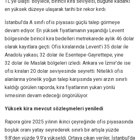
TL’ye ulaştı. Böylece, birincil kira seviyesi, bugüne kadarki
en yüksek düzeye ulaşarak tarihi bir rekor kırdı.
İstanbul’da A sınıfı ofis piyasası güçlü talep görmeye
devam ediyor. En yüksek fiyatlamanın yaşandığı Levent
bölgesinde birincil kira bedelleri metrekarede aylık 46 dolar
olarak kayıtlara geçti. Ofis kiralarında Levent’i 35 dolar ile
Anadolu yakası; 32 dolar ile Esentepe-Gayrettepe; yine
32 dolar ile Maslak bölgeleri izledi. Ankara ve İzmir’de ise
ofis kiraları 20 dolar seviyesinde seyretti. Nitelikli ofis
alanlarına yönelik yoğun talep karşısında yeni arzın sınırlı
kaldığı görülen raporda, kira fiyatlarının yukarı yönlü
ivmesinin devam edeceği öngörülüyor.
Yüksek kira mevcut sözleşmeleri yeniledi
Rapora göre 2025 yılının ikinci çeyreğinde ofis piyasasında
boşluk oranı yatay seyrederek sınırlı bir artışla yüzde
9.8’den yüzde 9.9’a yükseldi. Ortaya çıkan veriler, İstanbul’da