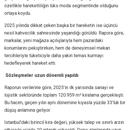
özellikle hareketliliğin lüks moda segmentinde olduğunu
ortaya koydu.
2025 yılında dikkat çeken başka bir hareketin ise üçüncü
nesil kahvecilik sahnesinde yaşandığı görüldü. Rapora göre,
markalar, yeni mağaza açılışlarıyla hem pazardaki
konumlarını pekiştirirken, hem de deneyimsel mekan
tercihleriyle tüketiciyle daha yakın temas kurmayı
hedefleyerek hareket etti.
Sözleşmeler uzun dönemli yapıldı
Raporun verilerine göre, 2025’in ilk yarısında sanayi ve
lojistik sektöründe toplam 120.959 m² kiralama gerçekleşti.
Bu hacim, geçen yılın aynı dönemine kıyasla yüzde 33’lük bir
düşüş anlamına geliyor.
İstanbul’daki birincil kira değeri, yüksek talep ve sınırlı arzın
etkisiyle yüzde 10 artarak yükseldi. Depo alanlarında uzun